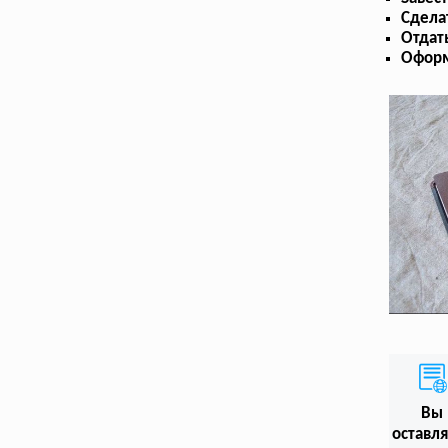
Сдела
Отдат
Оформ
Вы
оставл