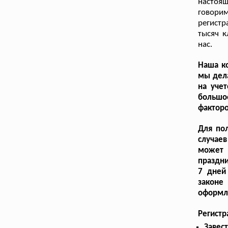
настоя
говорим
регистр
тысяч к
нас.
Наша ко
мы дела
на учет
большо
факторо
Для по
случаев
может 
праздни
7 дней
законе
оформле
Регистр
Завес