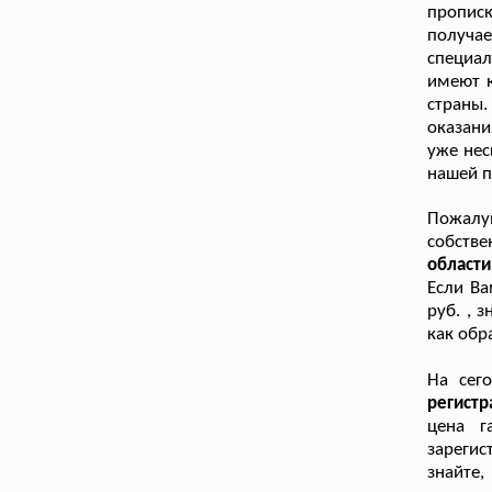
пропис
получа
специа
имеют к
страны
оказани
уже нес
нашей п
Пожалу
собств
области
Если Ва
руб. , 
как обр
На сег
регист
цена г
зарегис
знайте