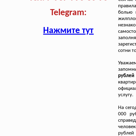
правила
Telegram:
болью 
жилпло
незнак
Нажмите тут
самосто
заполн
зарегис
сотни т
Уважае
запомн
рублей
квартир
официа
услугу.
На сего
000 ру
справе
человек
рублей