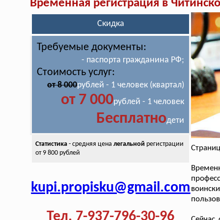
Временная регистрация в Читинско
Скидка
Требуемые документы:
- паспорта гражданина РФ;
Стоимость услуг:
от 8 000
рублей - 1 человек (квартал)
от 7 000
рублей - 1 человек
Бесплатно
дети
Статистика
- средняя цена
легальной
регистрации
Страниц
от 9 800 рублей
Времен
профес
kupi.propisku@gmail.com
воинск
пользов
Тел. 7-937-796-30-96
Сейчас